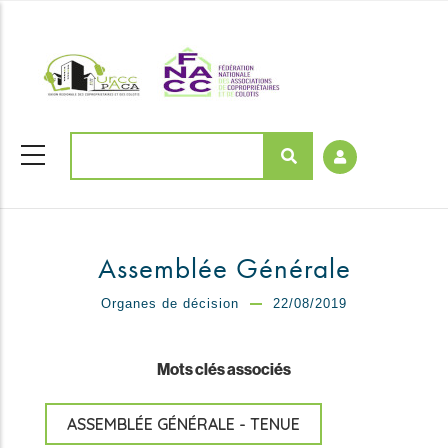
Aller
coloriages
au
contenu
principal
Rechercher
Assemblée Générale
Organes de décision
22/08/2019
Mots clés associés
ASSEMBLÉE GÉNÉRALE - TENUE