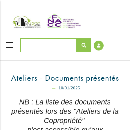
Aller
coloriages
au
contenu
principal
Rechercher
Ateliers - Documents présentés
10/01/2025
NB : La liste des documents
présentés lors des "Ateliers de la
Copropriété"
n'est accessible qu'aux