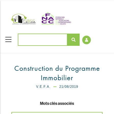
Aller
coloriages
au
contenu
principal
Rechercher
Construction du Programme
Immobilier
V.E.F.A.
21/08/2019
Mots clés associés