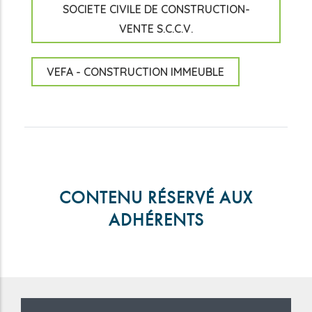
SOCIETE CIVILE DE CONSTRUCTION-
VENTE S.C.C.V.
VEFA - CONSTRUCTION IMMEUBLE
CONTENU RÉSERVÉ AUX
ADHÉRENTS
reddit downloader
Coloriage à Imprimer
horoscope love