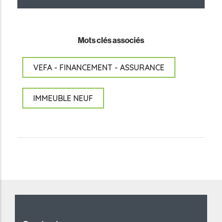
Mots clés associés
VEFA - FINANCEMENT - ASSURANCE
IMMEUBLE NEUF
reddit downloader
Coloriage à Imprimer
horoscope love