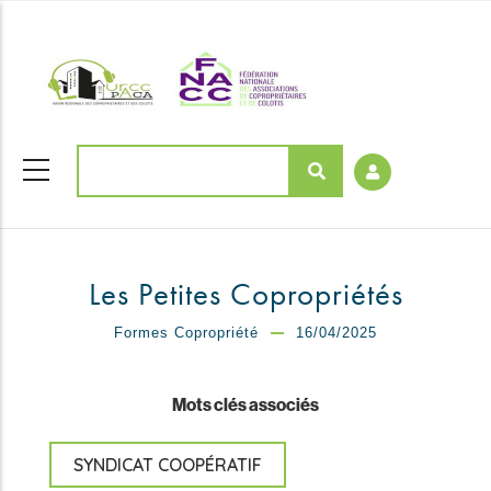
Aller
coloriages
au
contenu
principal
Rechercher
Les Petites Copropriétés
Formes Copropriété
16/04/2025
Mots clés associés
SYNDICAT COOPÉRATIF