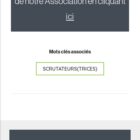
de notre Association en cliquant
ici
Mots clés associés
SCRUTATEURS(TRICES)
reddit downloader
Coloriage à Imprimer
horoscope love