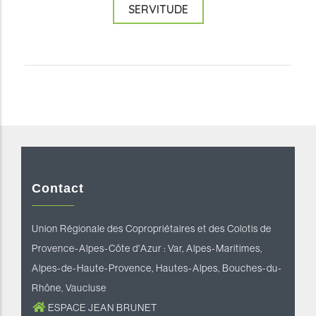
SERVITUDE
reddit downloader
Coloriage à Imprimer
horoscope love
Contact
Union Régionale des Copropriétaires et des Colotis de
Provence-Alpes-Côte d'Azur : Var, Alpes-Maritimes,
Alpes-de-Haute-Provence, Hautes-Alpes, Bouches-du-
Rhône, Vaucluse
ESPACE JEAN BRUNET