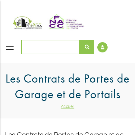
Aller
coloriages
au
contenu
principal
Rechercher
Les Contrats de Portes de
Garage et de Portails
Fil
Accueil
d'Ariane
Les Contrats de Portes de Garage et de