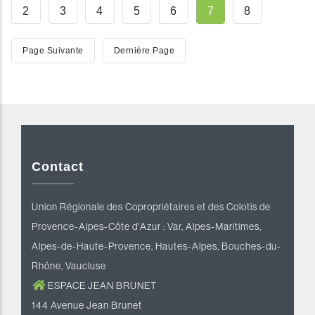
Page
2
Page
3
Page
4
Page
5
Page
6
Page
7
Page
8
Courante
reddit downloader
Coloriage à Imprimer
horoscope love
Page
Page Suivante
Dernière
Dernière Page
Suivante
Page
Contact
Union Régionale des Copropriétaires et des Colotis de
Provence-Alpes-Côte d'Azur : Var, Alpes-Maritimes,
Alpes-de-Haute-Provence, Hautes-Alpes, Bouches-du-
Rhône, Vaucluse
ESPACE JEAN BRUNET
144 Avenue Jean Brunet