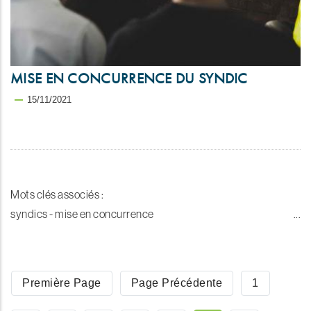
MISE EN CONCURRENCE DU SYNDIC
15/11/2021
Mots clés associés :
syndics - mise en concurrence
Pagination
Première
Première Page
Page
Page Précédente
Page
1
Page
Précédente